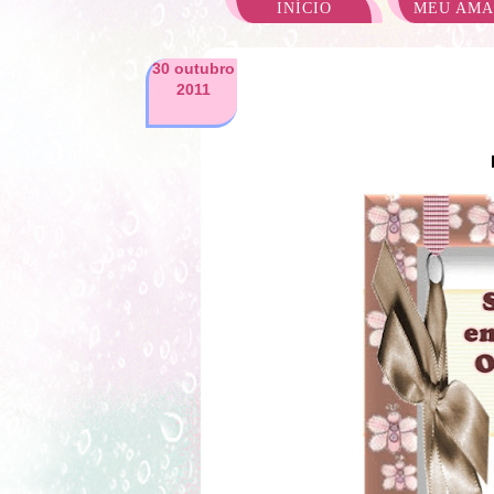
INÍCIO
MEU AM
30 outubro
2011