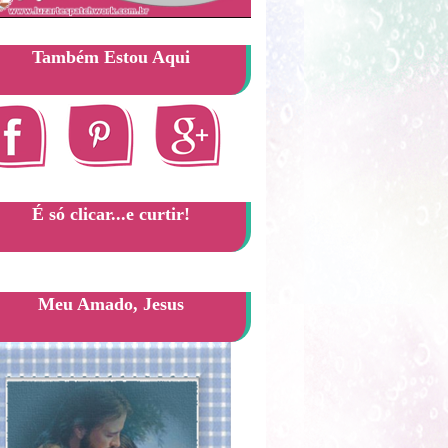
Também Estou Aqui
É só clicar...e curtir!
Meu Amado, Jesus