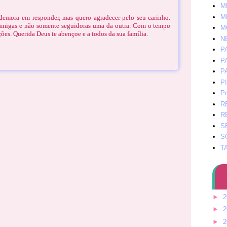
M
M
demora em responder, mas quero agradecer pelo seu carinho.
amigas e não somente seguidoras uma da outra. Com o tempo
M
ões. Querida Deus te abençoe e a todos da sua família.
N
P
P
P
P
Pr
R
R
S
S
T
►
2
►
2
►
2