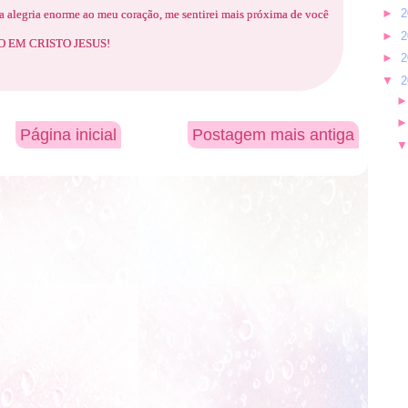
►
2
 alegria enorme ao meu coração, me sentirei mais próxima de você
►
2
AMO EM CRISTO JESUS!
►
2
▼
2
Página inicial
Postagem mais antiga