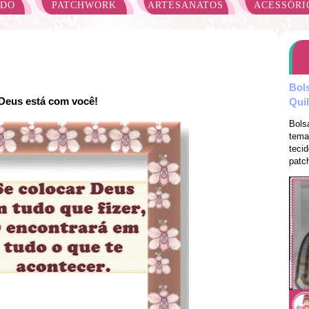
ADO
PATCHWORK
ARTESANATOS
ACESSÓRI
Bol
Deus está com você!
Qui
Bols
tema
teci
patch