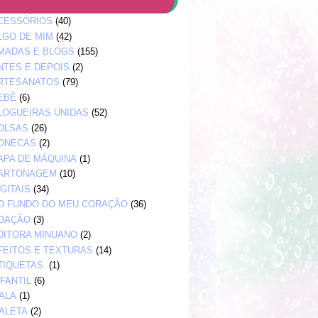
CESSÓRIOS
(40)
LGO DE MIM
(42)
MADAS E BLOGS
(155)
NTES E DEPOIS
(2)
RTESANATOS
(79)
EBÊ
(6)
LOGUEIRAS UNIDAS
(52)
OLSAS
(26)
ONECAS
(2)
APA DE MÁQUINA
(1)
ARTONAGEM
(10)
IGITAIS
(34)
O FUNDO DO MEU CORAÇÃO
(36)
OAÇÃO
(3)
DITORA MINUANO
(2)
FEITOS E TEXTURAS
(14)
TIQUETAS.
(1)
NFANTIL
(6)
ALA
(1)
ALETA
(2)