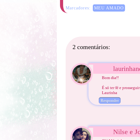
Marcadores:
MEU AMADO
2 comentários:
laurinhan
Bom dia!!
É só ter fé e prossegu
Laurinha
Responder
Nilse e J