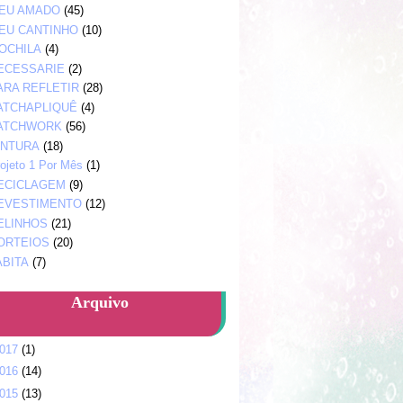
EU AMADO
(45)
EU CANTINHO
(10)
OCHILA
(4)
ECESSARIE
(2)
ARA REFLETIR
(28)
ATCHAPLIQUÊ
(4)
ATCHWORK
(56)
INTURA
(18)
ojeto 1 Por Mês
(1)
ECICLAGEM
(9)
EVESTIMENTO
(12)
ELINHOS
(21)
ORTEIOS
(20)
ABITA
(7)
Arquivo
017
(1)
016
(14)
015
(13)