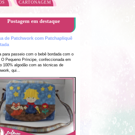
OS
CARTONAGEM
Postagem em destaque
sa de Patchwork com Patchapliquê
ltada
a para passeio com o bebê bordada com o
 O Pequeno Príncipe, confeccionada em
do 100% algodão com as técnicas de
work, qui...