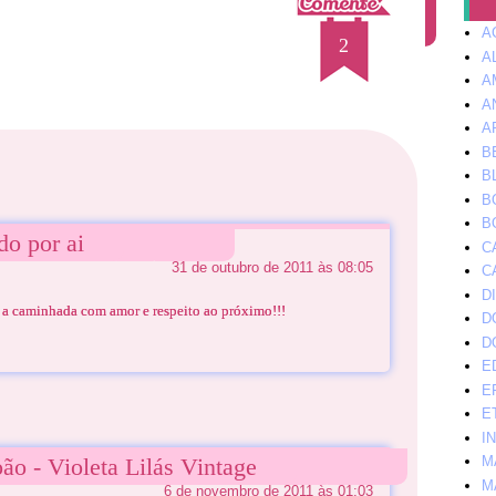
A
2
A
A
A
A
B
B
B
B
do por ai
C
31 de outubro de 2011 às 08:05
C
D
ir a caminhada com amor e respeito ao próximo!!!
D
D
E
E
E
I
oão - Violeta Lilás Vintage
M
M
6 de novembro de 2011 às 01:03