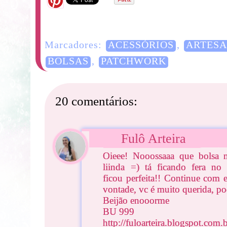
Marcadores:
ACESSÓRIOS
,
ARTES
BOLSAS
,
PATCHWORK
20 comentários:
Fulô Arteira
Oieee! Nooossaaa que bolsa 
liinda =) tá ficando fera no 
ficou perfeita!! Continue com 
vontade, vc é muito querida, po
Beijão enooorme
BU 999
http://fuloarteira.blogspot.com.b