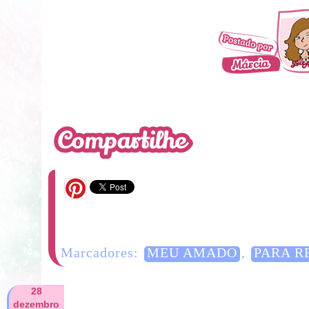
2 Comentários
Marcadores:
MEU AMADO
,
PARA R
28
dezembro