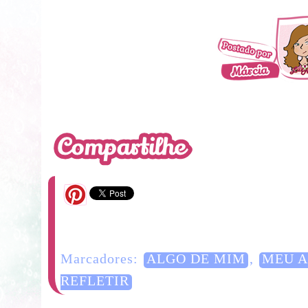
2 Comentários
Marcadores:
ALGO DE MIM
,
MEU 
REFLETIR