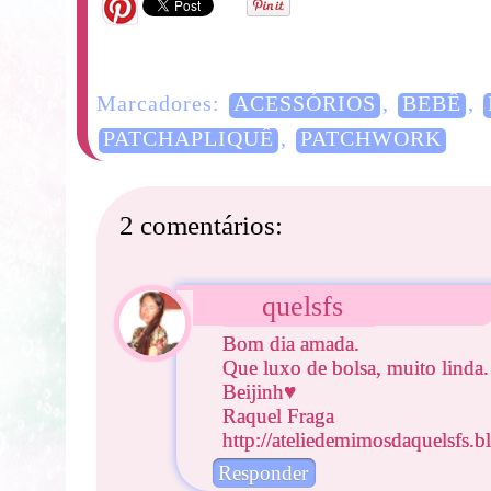
Marcadores:
ACESSÓRIOS
,
BEBÊ
,
PATCHAPLIQUÊ
,
PATCHWORK
2 comentários:
quelsfs
Bom dia amada.
Que luxo de bolsa, muito linda.
Beijinh♥
Raquel Fraga
http://ateliedemimosdaquelsfs.
Responder