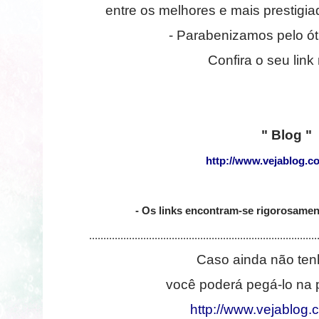
entre os melhores e mais prestigiad
- Parabenizamos pelo óti
Confira o seu link
" Blog "
http://www.vejablog.c
- Os links encontram-se rigorosamen
................................................................................
Caso ainda não ten
você poderá pegá-lo na p
http://www.vejablog.