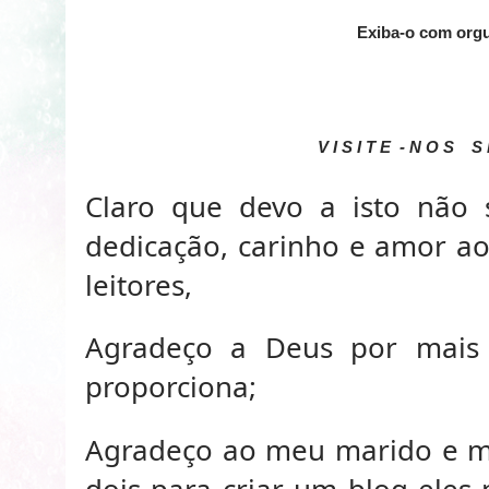
Exiba-o com org
V I S I T E - N O S S
Claro que devo a isto não
dedicação, carinho e amor a
leitores,
Agradeço a Deus por mais 
proporciona;
Agradeço ao meu marido e me
dois para criar um blog ele