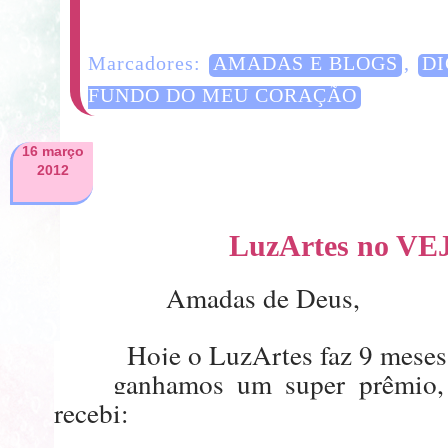
7 Comentários
Marcadores:
AMADAS E BLOGS
,
DI
FUNDO DO MEU CORAÇÃO
16 março
2012
LuzArtes no V
Amadas de Deus,
Hoje o
LuzArtes
faz 9 mese
ganhamos um super prêmio,
recebi: