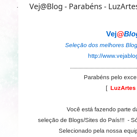
·
Vej
@
Blo
Seleção dos melhores Blogs
http://www.vejablo
......................................................
Parabéns pelo excel
[
LuzArte
Você está fazendo parte d
seleção de Blogs/Sites do País!!! - S
Selecionado pela nossa equi