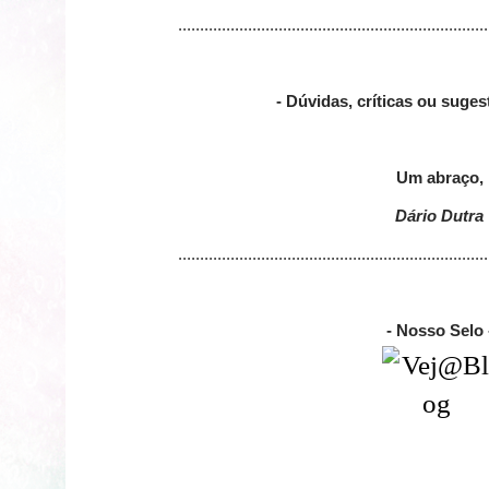
.......................................................................
- Dúvidas, críticas ou suge
Um abraço,
Dário Dutra
.......................................................................
- Nosso Selo 