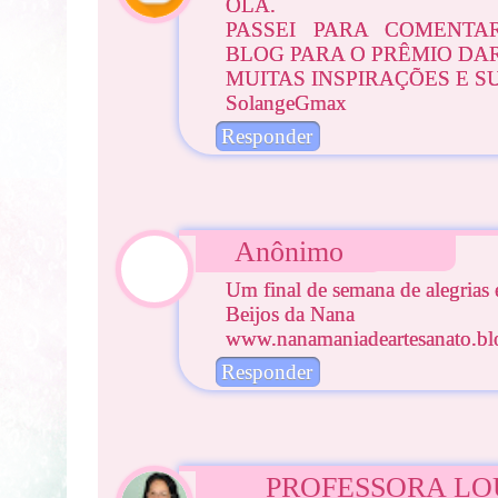
OLÁ.
PASSEI PARA COMENTA
BLOG PARA O PRÊMIO DA
MUITAS INSPIRAÇÕES E S
SolangeGmax
Responder
Anônimo
Um final de semana de alegrias 
Beijos da Nana
www.nanamaniadeartesanato.bl
Responder
PROFESSORA L