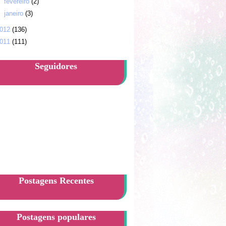
►
fevereiro
(2)
►
janeiro
(3)
012
(136)
011
(111)
Seguidores
Postagens Recentes
Postagens populares