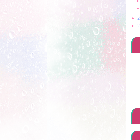
►
2
►
2