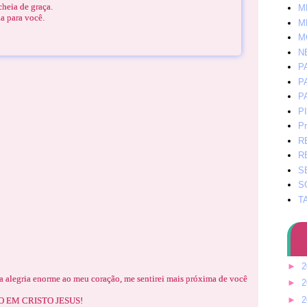
cheia de graça.
M
 para você.
M
M
N
P
P
P
P
Pr
R
R
S
S
T
►
2
 alegria enorme ao meu coração, me sentirei mais próxima de você
►
2
►
2
AMO EM CRISTO JESUS!