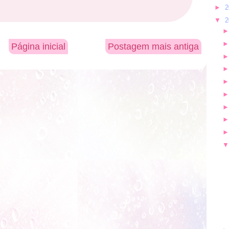
►
2
▼
2
Página inicial
Postagem mais antiga