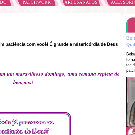
ADO
PATCHWORK
ARTESANATOS
ACESSÓRI
Bol
m paciência com você! É grande a misericórdia de Deus
Qui
Bols
tema
teci
patch
am um maravilhoso domingo, uma semana repleta de
bençãos!