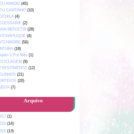
EU AMADO
(45)
EU CANTINHO
(10)
OCHILA
(4)
ECESSARIE
(2)
ARA REFLETIR
(28)
ATCHAPLIQUÊ
(4)
ATCHWORK
(56)
INTURA
(18)
ojeto 1 Por Mês
(1)
ECICLAGEM
(9)
EVESTIMENTO
(12)
ELINHOS
(21)
ORTEIOS
(20)
ABITA
(7)
Arquivo
017
(1)
016
(14)
015
(13)