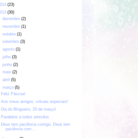
014
(23)
013
(30)
►
dezembro
(2)
►
novembro
(1)
►
outubro
(1)
►
setembro
(3)
►
agosto
(1)
►
julho
(3)
►
junho
(2)
►
maio
(2)
►
abril
(5)
▼
março
(5)
Feliz Páscoa!
Aos meus amigos, virtuais especiais!
Dia do Blogueiro, 20 de março!
Parabéns a todos artesãos
Deus tem paciência comigo, Deus tem
paciência com ...