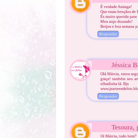
É verdade Amiaga!
Que essas bençãos de 
És muito querida para
Meu anjo dourado!
Beijos e boa semana pa
Responder
Jéssica B
Olá Márcia, estou seg
graça! também sou ar
olhadinha lá. Bjs
www.jearteemfeltro.bl
Responder
Tesoura, 
Oi Márcia, tudo bem?