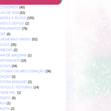
CESSÓRIOS
(40)
LGO DE MIM
(42)
MADAS E BLOGS
(155)
NTES E DEPOIS
(2)
RTESANATOS
(79)
EBÊ
(6)
LOGUEIRAS UNIDAS
(52)
OLSAS
(26)
ONECAS
(2)
APA DE MÁQUINA
(1)
ARTONAGEM
(10)
IGITAIS
(34)
O FUNDO DO MEU CORAÇÃO
(36)
OAÇÃO
(3)
DITORA MINUANO
(2)
FEITOS E TEXTURAS
(14)
TIQUETAS.
(1)
NFANTIL
(6)
ALA
(1)
ALETA
(2)