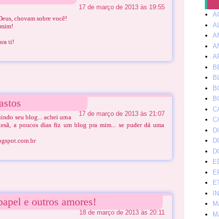
17 de março de 2013 às 19:55
A
Deus, chovam sobre você!
A
 mim!
A
ra ti!
A
A
B
B
B
B
astos
C
17 de março de 2013 às 21:07
uindo seu blog... achei uma
C
tesã, a poucos dias fiz um blog pra mim... se puder dá uma
D
ogspot.com.br
D
D
E
E
E
I
papel e outros amores!
M
18 de março de 2013 às 20:11
M