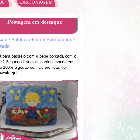
OS
CARTONAGEM
Postagem em destaque
sa de Patchwork com Patchapliquê
ltada
a para passeio com o bebê bordada com o
 O Pequeno Príncipe, confeccionada em
do 100% algodão com as técnicas de
work, qui...