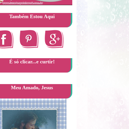
Também Estou Aqui
É só clicar...e curtir!
Meu Amado, Jesus