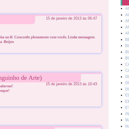
A
A
15 de janeiro de 2013 às 06:47
A
A
A
nha na fé. Concordo plenamente com vocês. Linda mensagem.
B
. Beijos
B
B
B
C
C
nguinho de Arte)
D
D
15 de janeiro de 2013 às 10:43
alavras!
D
empre!
E
E
E
I
M
M