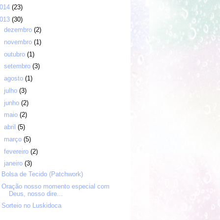
014
(23)
013
(30)
►
dezembro
(2)
►
novembro
(1)
►
outubro
(1)
►
setembro
(3)
►
agosto
(1)
►
julho
(3)
►
junho
(2)
►
maio
(2)
►
abril
(5)
►
março
(5)
►
fevereiro
(2)
▼
janeiro
(3)
Bolsa de Tecido (Patchwork)
Oração nosso momento especial com
Deus, nosso dire...
Sorteio no Luskidoca