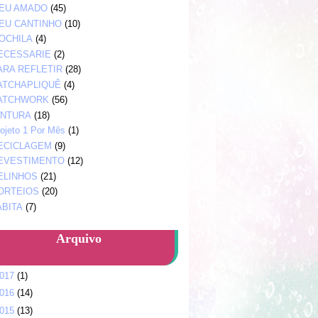
EU AMADO
(45)
EU CANTINHO
(10)
OCHILA
(4)
ECESSARIE
(2)
ARA REFLETIR
(28)
ATCHAPLIQUÊ
(4)
ATCHWORK
(56)
INTURA
(18)
ojeto 1 Por Mês
(1)
ECICLAGEM
(9)
EVESTIMENTO
(12)
ELINHOS
(21)
ORTEIOS
(20)
ABITA
(7)
Arquivo
017
(1)
016
(14)
015
(13)