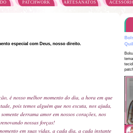
ADO
PATCHWORK
ARTESANATOS
ACESSÓRI
Bol
nto especial com Deus, nosso direito.
Qui
Bols
tema
teci
patch
ção, é nosso melhor momento do dia, a hora em que
tade, pois temos alguém que nos escuta, nos ajuda,
s somente derrama amor em nossos corações, nos
 renovando nossas forças!
momento em suas vidas, a cada dia, a cada instante