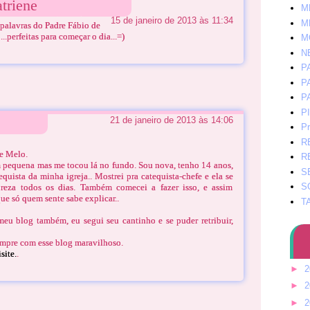
atriene
M
15 de janeiro de 2013 às 11:34
M
palavras do Padre Fábio de
.perfeitas para começar o dia...=)
M
N
P
P
P
P
21 de janeiro de 2013 às 14:06
Pr
R
!
e Melo.
R
m pequena mas me tocou lá no fundo. Sou nova, tenho 14 anos,
S
quista da minha igreja.. Mostrei pra catequista-chefe e ela se
S
reza todos os dias. Também comecei a fazer isso, e assim
ue só quem sente sabe explicar..
T
eu blog também, eu segui seu cantinho e se puder retribuir,
empre com esse blog maravilhoso.
site.
.
►
2
►
2
►
2