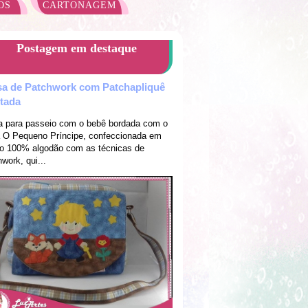
OS
CARTONAGEM
Postagem em destaque
sa de Patchwork com Patchapliquê
ltada
a para passeio com o bebê bordada com o
 O Pequeno Príncipe, confeccionada em
do 100% algodão com as técnicas de
work, qui...