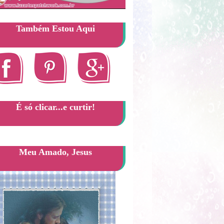
Também Estou Aqui
É só clicar...e curtir!
Meu Amado, Jesus