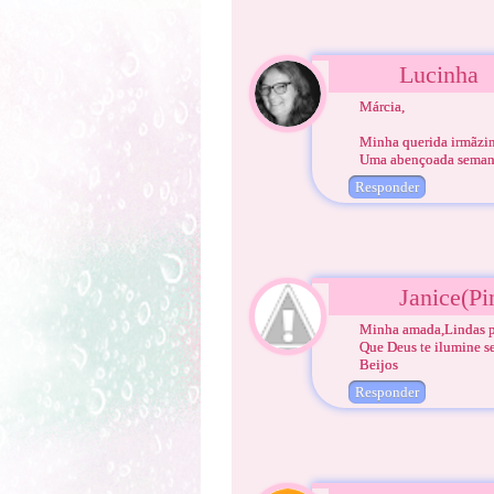
Lucinha
Márcia,
Minha querida irmãzi
Uma abençoada semana
Responder
Janice(Pi
Minha amada,Lindas p
Que Deus te ilumine s
Beijos
Responder