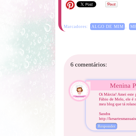
Marcadores:
ALGO DE MIM
,
M
6 comentários:
Menina P
Oi Márcia! Amei este 
Fábio de Melo, ele é 
meu blog que tá rolan
Sandra
http://kesartesmanuai
Responder