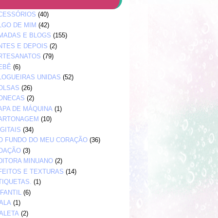
CESSÓRIOS
(40)
LGO DE MIM
(42)
MADAS E BLOGS
(155)
NTES E DEPOIS
(2)
RTESANATOS
(79)
EBÊ
(6)
LOGUEIRAS UNIDAS
(52)
OLSAS
(26)
ONECAS
(2)
APA DE MÁQUINA
(1)
ARTONAGEM
(10)
IGITAIS
(34)
O FUNDO DO MEU CORAÇÃO
(36)
OAÇÃO
(3)
DITORA MINUANO
(2)
FEITOS E TEXTURAS
(14)
TIQUETAS.
(1)
NFANTIL
(6)
ALA
(1)
ALETA
(2)