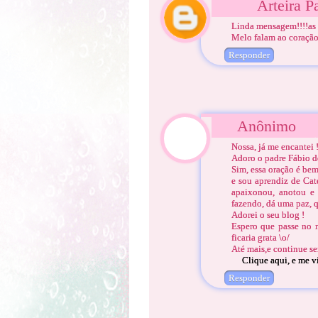
Arteira P
Linda mensagem!!!!as 
Melo falam ao coração..
Responder
Anônimo
Nossa, já me encantei 
Adoro o padre Fábio d
Sim, essa oração é be
e sou aprendiz de Cate
apaixonou, anotou e 
fazendo, dá uma paz, q
Adorei o seu blog !
Espero que passe no m
ficaria grata \o/
Até mais,e continue s
Clique aqui, e me vi
Responder