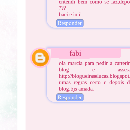
entendi bem como se faz,depoi
???
baci e intè
Responder
fabi
ola marcia para pedir a carte
blog e asse
http://blogueiraselucas.blogs
umas regras certo e depois
blog.bjs amada.
Responder