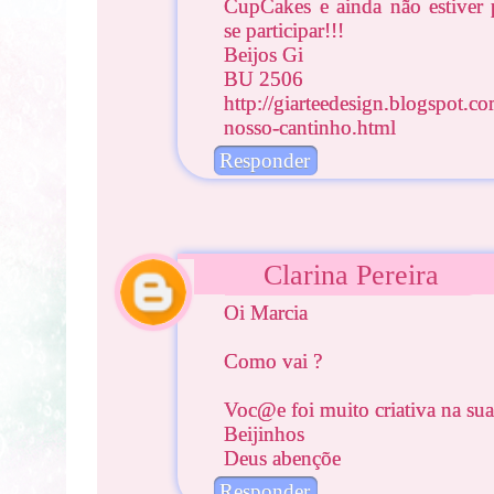
CupCakes e ainda não estiver p
se participar!!!
Beijos Gi
BU 2506
http://giarteedesign.blogspot.c
nosso-cantinho.html
Responder
Clarina Pereira
Oi Marcia
Como vai ?
Voc@e foi muito criativa na su
Beijinhos
Deus abençõe
Responder