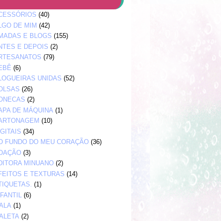
CESSÓRIOS
(40)
LGO DE MIM
(42)
MADAS E BLOGS
(155)
NTES E DEPOIS
(2)
RTESANATOS
(79)
EBÊ
(6)
LOGUEIRAS UNIDAS
(52)
OLSAS
(26)
ONECAS
(2)
APA DE MÁQUINA
(1)
ARTONAGEM
(10)
IGITAIS
(34)
O FUNDO DO MEU CORAÇÃO
(36)
OAÇÃO
(3)
DITORA MINUANO
(2)
FEITOS E TEXTURAS
(14)
TIQUETAS.
(1)
NFANTIL
(6)
ALA
(1)
ALETA
(2)