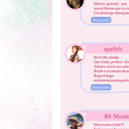
Márcia querida, que 
maravilhosas que eu a
Um domingo abençoado
Responder
quelsfs
Bom Dia amada.
Que linda, perfeita. Am
Admiro muito seu tale
Beij♥ e excelente dom
Raquel fraga
ateliedemimosdaquelsf
Responder
Rê Monte
Muuuuuito linda!!!