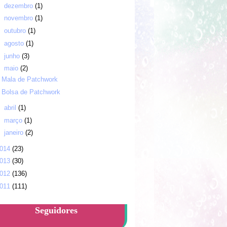
►
dezembro
(1)
►
novembro
(1)
►
outubro
(1)
►
agosto
(1)
►
junho
(3)
▼
maio
(2)
Mala de Patchwork
Bolsa de Patchwork
►
abril
(1)
►
março
(1)
►
janeiro
(2)
014
(23)
013
(30)
012
(136)
011
(111)
Seguidores