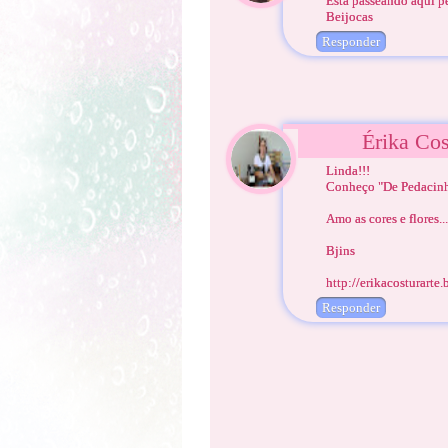
Está passeando aqui pe
Beijocas
Responder
Érika Cos
Linda!!!
Conheço "De Pedacinho
Amo as cores e flores...
Bjins
http://erikacosturarte
Responder