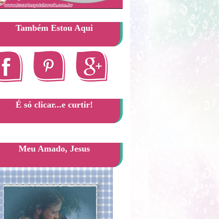
Também Estou Aqui
É só clicar...e curtir!
Meu Amado, Jesus