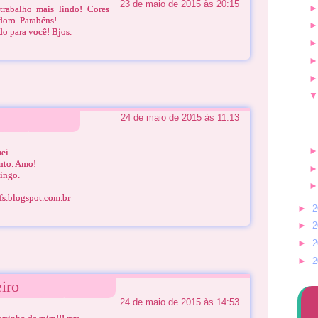
23 de maio de 2015 às 20:15
trabalho mais lindo! Cores
doro. Parabéns!
 para você! Bjos.
24 de maio de 2015 às 11:13
ei.
nto. Amo!
ingo.
s.blogspot.com.br
►
2
►
2
►
2
►
2
iro
24 de maio de 2015 às 14:53