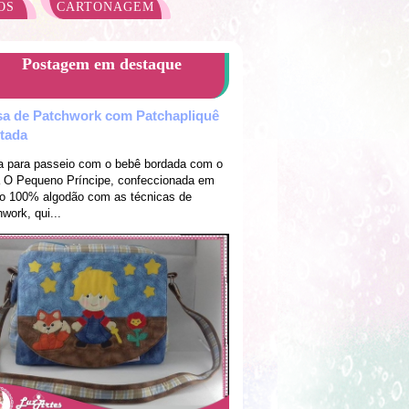
OS
CARTONAGEM
Postagem em destaque
sa de Patchwork com Patchapliquê
ltada
a para passeio com o bebê bordada com o
 O Pequeno Príncipe, confeccionada em
do 100% algodão com as técnicas de
work, qui...