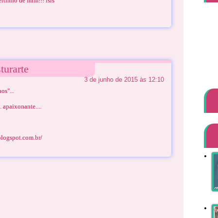
rtinho de mim!!! rsrs
turarte
3 de junho de 2015 às 12:10
s"...
. apaixonante....
.blogspot.com.br/