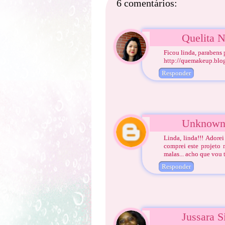
6 comentários:
Quelita 
Ficou linda, parabens p
http://quemakeup.blo
Responder
Unknow
Linda, linda!!! Adore
comprei este projeto
malas... acho que vou 
Responder
Jussara S