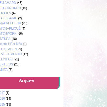
EU AMADO
(45)
EU CANTINHO
(10)
OCHILA
(4)
ECESSARIE
(2)
ARA REFLETIR
(28)
ATCHAPLIQUÊ
(4)
ATCHWORK
(56)
INTURA
(18)
ojeto 1 Por Mês
(1)
ECICLAGEM
(9)
EVESTIMENTO
(12)
ELINHOS
(21)
ORTEIOS
(20)
ABITA
(7)
Arquivo
017
(1)
016
(14)
015
(13)