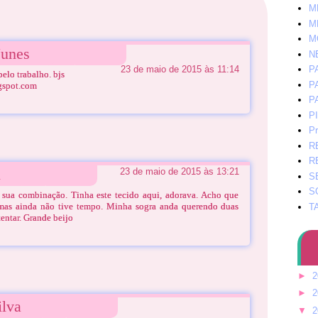
M
M
M
Nunes
N
23 de maio de 2015 às 11:14
P
elo trabalho. bjs
P
gspot.com
P
P
Pr
R
R
n
23 de maio de 2015 às 13:21
S
S
i sua combinação. Tinha este tecido aqui, adorava. Acho que
 mas ainda não tive tempo. Minha sogra anda querendo duas
T
tentar. Grande beijo
►
2
►
2
ilva
▼
2