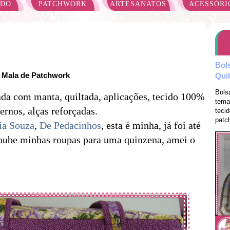
ADO
PATCHWORK
ARTESANATOS
ACESSÓRI
Bol
Mala de Patchwork
Qui
Bols
da com manta, quiltada, aplicações, tecido 100%
tema
ernos, alças reforçadas.
teci
patch
ia Souza
,
De Pedacinhos
, esta é minha, já foi até
coube minhas roupas para uma quinzena, amei o