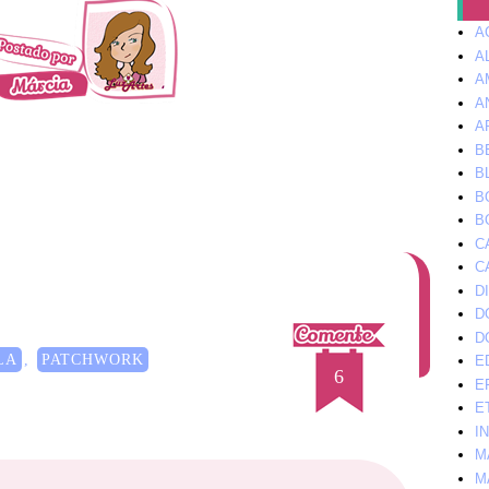
A
A
A
A
A
B
B
B
B
C
C
D
D
D
LA
,
PATCHWORK
E
6
E
E
I
M
M